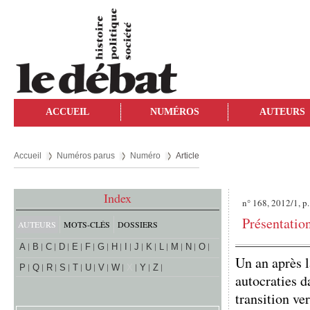
ACCUEIL
NUMÉROS
AUTEURS
Accueil
Numéros parus
Numéro
Article
Index
n° 168, 2012/1, p
Présentatio
AUTEURS
MOTS-CLÉS
DOSSIERS
A
B
C
D
E
F
G
H
I
J
K
L
M
N
O
Un an après l
P
Q
R
S
T
U
V
W
X
Y
Z
autocraties d
transition ve