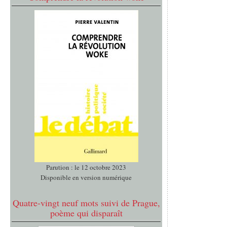
Parution : le 12 octobre 2023
Disponible en version numérique
Quatre-vingt neuf mots suivi de Prague,
poème qui disparaît