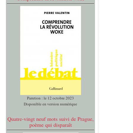
Parution : le 12 octobre 2023
Disponible en version numérique
Quatre-vingt neuf mots suivi de Prague,
poème qui disparaît