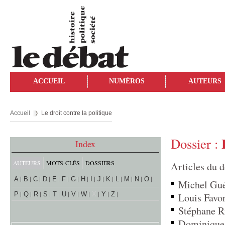
ACCUEIL
NUMÉROS
AUTEURS
Accueil
Le droit contre la politique
Dossier :
Index
AUTEURS
MOTS-CLÉS
DOSSIERS
Articles du d
A
B
C
D
E
F
G
H
I
J
K
L
M
N
O
Michel Guén
P
Q
R
S
T
U
V
W
X
Y
Z
Louis Favor
Stéphane Ri
Dominique 