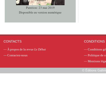
Parution: 23 mai 2019
Disponible en version numérique
CONTACTS
CONDITIONS 
—
À propos de la revue
Le Débat
—
Conditions gé
—
Contactez-nous
—
Politique de c
—
Mentions léga
©
Éditions Galli