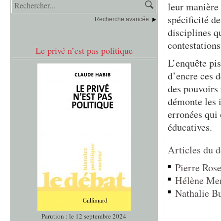
leur manière
spécificité de
Recherche avancée
disciplines qu
contestations
Le privé n’est pas politique
L’enquête
pi
d’encre ces d
des pouvoirs
démonte les i
erronées qui o
éducatives.
Articles du 
Pierre Rose
Hélène Merl
Nathalie Bu
Parution : le 12 septembre 2024