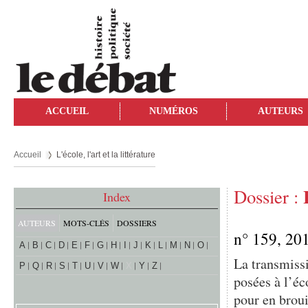
ACCUEIL
NUMÉROS
AUTEURS
Accueil
L'école, l'art et la littérature
Dossier :
Index
AUTEURS
MOTS-CLÉS
DOSSIERS
n° 159, 20
A
B
C
D
E
F
G
H
I
J
K
L
M
N
O
La transmissi
P
Q
R
S
T
U
V
W
X
Y
Z
posées à l’éc
pour en broui