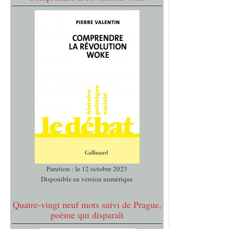
Parution : le 12 octobre 2023
Disponible en version numérique
Quatre-vingt neuf mots suivi de Prague,
poème qui disparaît