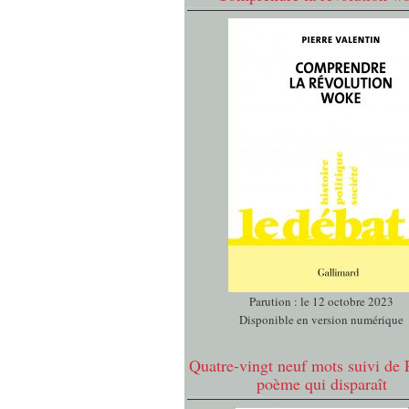
Parution : le 12 octobre 2023
Disponible en version numérique
Quatre-vingt neuf mots suivi de 
poème qui disparaît