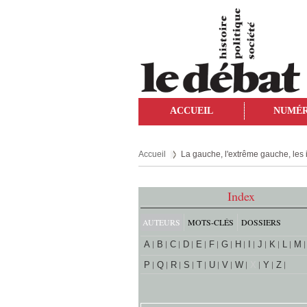
ACCUEIL
NUMÉ
Accueil
La gauche, l'extrême gauche, les i
Index
AUTEURS
MOTS-CLÉS
DOSSIERS
A
B
C
D
E
F
G
H
I
J
K
L
M
P
Q
R
S
T
U
V
W
X
Y
Z