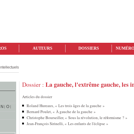
ROS
AUTEURS
DOSSIERS
NUMÉRO
ntellectuels
La gauche, l'extrême gauche, les in
Dossier :
Articles du dossier
Roland Hureaux, « Les trois âges de la gauche »
N
O
Bernard Poulet, « À gauche de la gauche »
Christophe Bourseiller, « Sous la révolution, le réformisme ? »
Jean-François Sirinelli, « Les enfants de l'éclipse »