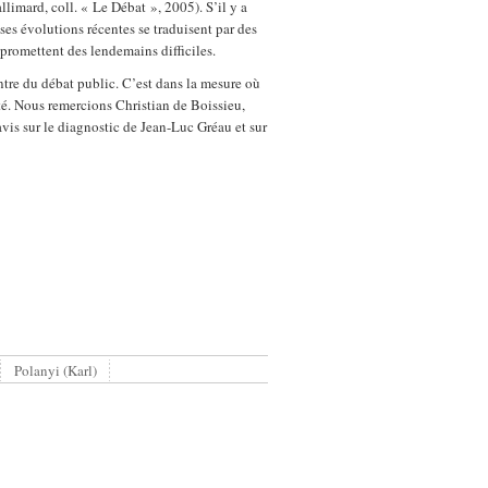
allimard, coll. « Le Débat », 2005). S’il y a
e ses évolutions récentes se traduisent par des
promettent des lendemains difficiles.
entre du débat public. C’est dans la mesure où
ité. Nous remercions Christian de Boissieu,
is sur le diagnostic de Jean-Luc Gréau et sur
Polanyi (Karl)