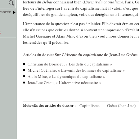
lecteurs du
Débat
connaissent bien (
L’Avenir du capitalisme
, Paris, G
lieu de s’interroger sur l’avenir du capitalisme, fait-il valoir, c’est qu
vancée
déséquilibres de grande ampleur, voire des dérèglements internes qui 
L’importance de la question n’est pas à plaider. Elle devrait être au c
elle n’y est pas que celui-ci donne si souvent une impression d’irréal
e
Michel Guénaire et Alain Minc d’avoir bien voulu nous donner leur av
les remèdes qu’il préconise.
Sur
de Jean-Luc Gréau
Articles du dossier
L'Avenir du capitalisme
Christian de Boissieu, « Les défis du capitalisme »
Michel Guénaire, « L'avenir des hommes du capitalisme »
Alain Minc, « La dynamique du capitalisme »
Jean-Luc Gréau, « L'alternative nécessaire »
Mots-clés des articles du dossier :
Capitalisme
Gréau (Jean-Luc)