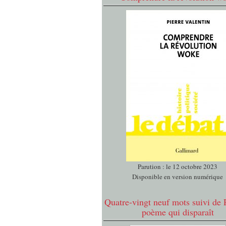
Parution : le 12 octobre 2023
Disponible en version numérique
Quatre-vingt neuf mots suivi de 
poème qui disparaît