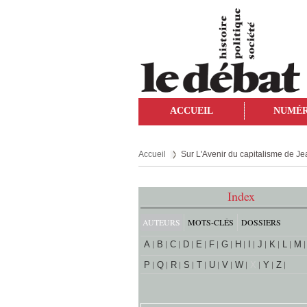
ACCUEIL
NUMÉ
Accueil
Sur L'Avenir du capitalisme de J
Index
AUTEURS
MOTS-CLÉS
DOSSIERS
A
B
C
D
E
F
G
H
I
J
K
L
M
P
Q
R
S
T
U
V
W
X
Y
Z