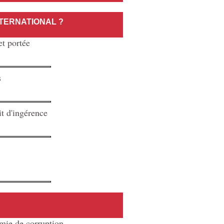
NTERNATIONAL ?
et portée
s
it d'ingérence
omie de corruption