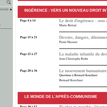
vancée
INGÉRENCE : VERS UN NOUVEAU DROIT I
Le droit d'ingérence : sens 
Page 4 à 14
e
Mario Bettati
Devoirs, dangers, dilemme
Page 15 à 21
Pierre Hassner
La maladie infantile du dro
Page 22 à 27
Jean-Christophe Rufin
Le mouvement humanitaire
Page 28 à 36
Questions à Bernard Kouchner
Bernard Kouchner
LE MONDE DE L'APRÈS-COMMUNISME
Ni plan ni marché : l'écon
Page 38 à 52