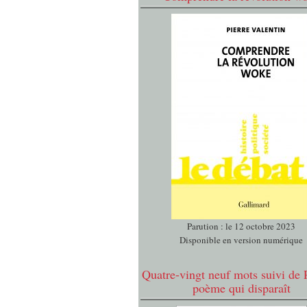
Parution : le 12 octobre 2023
Disponible en version numérique
Quatre-vingt neuf mots suivi de 
poème qui disparaît