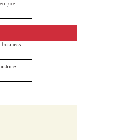
 empire
u business
histoire