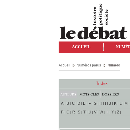
ACCUEIL
NUMÉ
Accueil
Numéros parus
Numéro
Index
AUTEURS
MOTS-CLÉS
DOSSIERS
A
B
C
D
E
F
G
H
I
J
K
L
M
P
Q
R
S
T
U
V
W
X
Y
Z