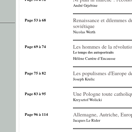
André Grjebine
Renaissance et dilemmes d
Page 53 à 68
soviétique
Nicolas Werth
Les hommes de la révolutio
Page 69 à 74
Le temps des autoportraits
Hélène Carrère d’Encausse
Les populismes d'Europe de
Page 75 à 82
Joseph Krulic
Une Pologne toute catholiq
Page 83 à 95
Krzysztof Wolicki
Allemagne, Autriche, Europ
Page 96 à 114
Jacques Le Rider