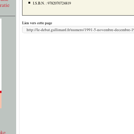
I.S.B.N. : 9782070724819
ratie
Lien vers cette page
http://le-debat.gallimard.fr/numero/1991-5-novembre-decembre-
oke