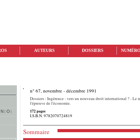
ROS
AUTEURS
DOSSIERS
NUMÉRO
n° 67, novembre - décembre 1991
Dossiers : Ingérence : vers un nouveau droit international ? - L
l'épreuve de l'économie.
172 pages
N
O
I.S.B.N. 9782070724819
Sommaire