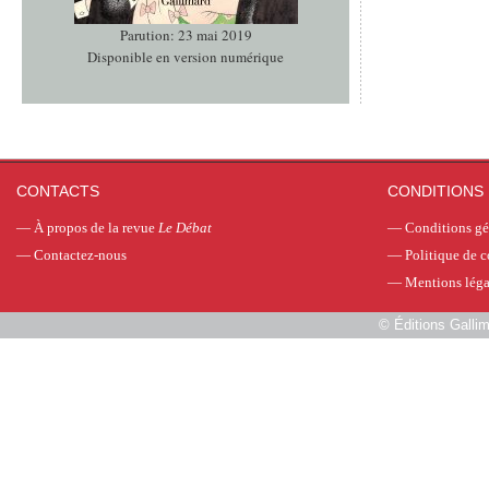
Parution: 23 mai 2019
Disponible en version numérique
CONTACTS
CONDITIONS 
—
À propos de la revue
Le Débat
—
Conditions gé
—
Contactez-nous
—
Politique de c
—
Mentions léga
©
Éditions Galli