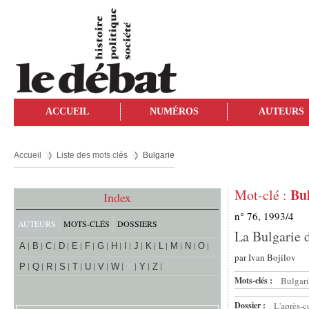
ACCUEIL
NUMÉROS
AUTEURS
Accueil
Liste des mots clés
Bulgarie
Bu
Mot-clé :
Index
n° 76, 1993/4
AUTEURS
MOTS-CLÉS
DOSSIERS
La Bulgarie 
A
B
C
D
E
F
G
H
I
J
K
L
M
N
O
par
Ivan Bojilov
P
Q
R
S
T
U
V
W
X
Y
Z
Mots-clés :
Bulgar
Dossier :
L'après-c