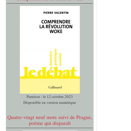
Parution : le 12 octobre 2023
Disponible en version numérique
Quatre-vingt neuf mots suivi de Prague,
poème qui disparaît