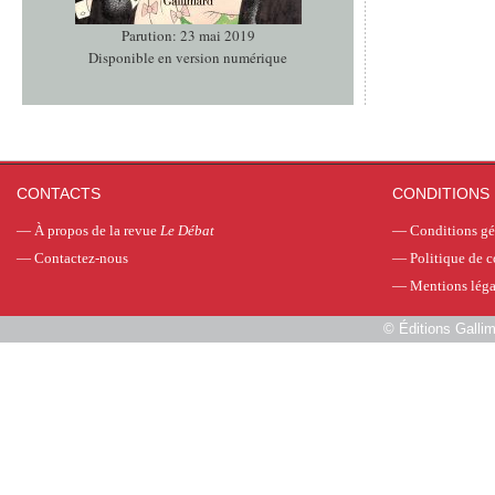
Parution: 23 mai 2019
Disponible en version numérique
CONTACTS
CONDITIONS 
—
À propos de la revue
Le Débat
—
Conditions gé
—
Contactez-nous
—
Politique de c
—
Mentions léga
©
Éditions Galli