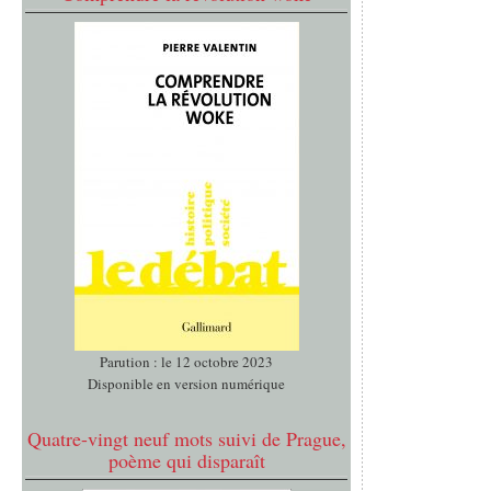
Parution : le 12 octobre 2023
Disponible en version numérique
Quatre-vingt neuf mots suivi de Prague,
poème qui disparaît