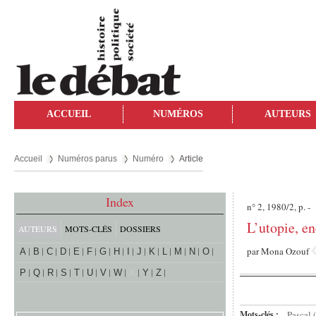
ACCUEIL
NUMÉROS
AUTEURS
Accueil
Numéros parus
Numéro
Article
Index
n° 2, 1980/2, p. -
L’utopie, en
AUTEURS
MOTS-CLÉS
DOSSIERS
par
Mona Ozouf
A
B
C
D
E
F
G
H
I
J
K
L
M
N
O
P
Q
R
S
T
U
V
W
X
Y
Z
Mots-clés :
Pascal (