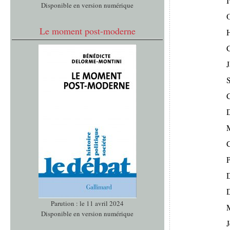
I
Disponible en version numérique
O
Le moment post-moderne
C
J
S
C
D
Parution : le 11 avril 2024
Disponible en version numérique