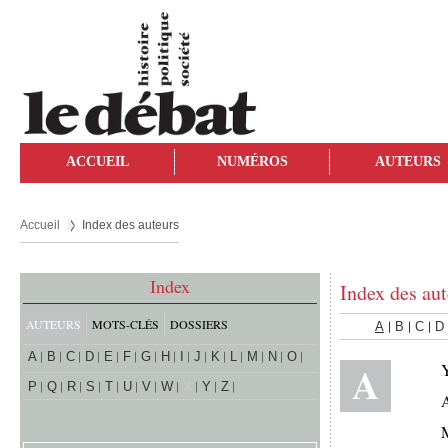
ACCUEIL
NUMÉROS
AUTEURS
Accueil
Index des auteurs
Index
Index des aut
AUTEURS
MOTS-CLÉS
DOSSIERS
A
B
C
D
A
B
C
D
E
F
G
H
I
J
K
L
M
N
O
A
P
Q
R
S
T
U
V
W
X
Y
Z
A