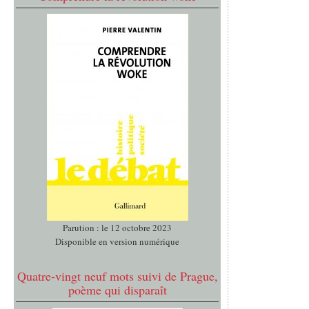
Parution : le 12 octobre 2023
Disponible en version numérique
Quatre-vingt neuf mots suivi de Prague,
poème qui disparaît