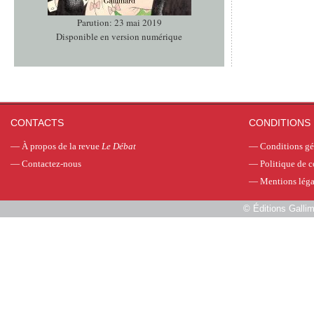
Parution: 23 mai 2019
Disponible en version numérique
CONTACTS
CONDITIONS 
—
À propos de la revue
Le Débat
—
Conditions gé
—
Contactez-nous
—
Politique de c
—
Mentions léga
©
Éditions Galli