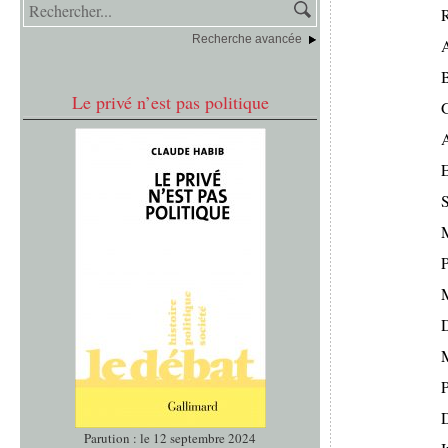
R
Recherche avancée
Le privé n’est pas politique
A
S
M
D
M
P
Parution : le 12 septembre 2024