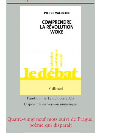
Parution : le 12 octobre 2023
Disponible en version numérique
Quatre-vingt neuf mots suivi de Prague,
poème qui disparaît