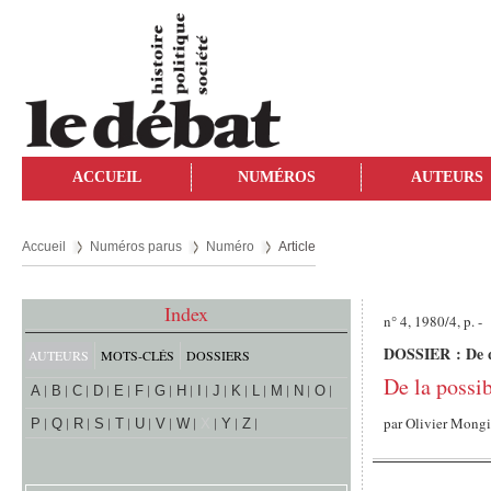
ACCUEIL
NUMÉROS
AUTEURS
Accueil
Numéros parus
Numéro
Article
Index
n° 4, 1980/4, p. -
DOSSIER : De quo
AUTEURS
MOTS-CLÉS
DOSSIERS
De la possib
A
B
C
D
E
F
G
H
I
J
K
L
M
N
O
par
Olivier Mong
P
Q
R
S
T
U
V
W
X
Y
Z