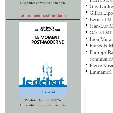
Disponible en version numérique
Guy Lardrea
Gilles Lipo
Le moment post-moderne
Bernard Man
Jean-Luc Ma
Gérard Mill
Lion Murard
François-Mi
Philippe Ra
communicat
Pierre Rosa
Emmanuel To
Parution : le 11 avril 2024
Disponible en version numérique