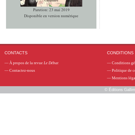
Parution: 23 mai 2019
Disponible en version numérique
CONTACTS
CONDITIONS 
—
À propos de la revue
Le Débat
—
Conditions gé
—
Contactez-nous
—
Politique de c
—
Mentions léga
©
Éditions Galli