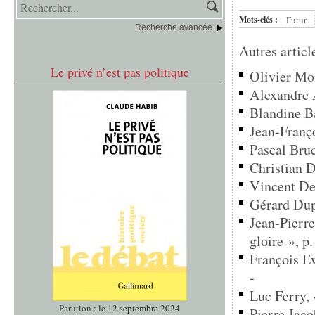
Mots-clés :
Futur
Recherche avancée
Autres articl
Le privé n’est pas politique
Olivier Mon
Alexandre A
Blandine Ba
Jean-Franço
Pascal Bruc
Christian D
Vincent Des
Gérard Dupu
Jean-Pierre
gloire », p.
François Ewa
-
Luc Ferry, 
Parution : le 12 septembre 2024
Pierre Jacob