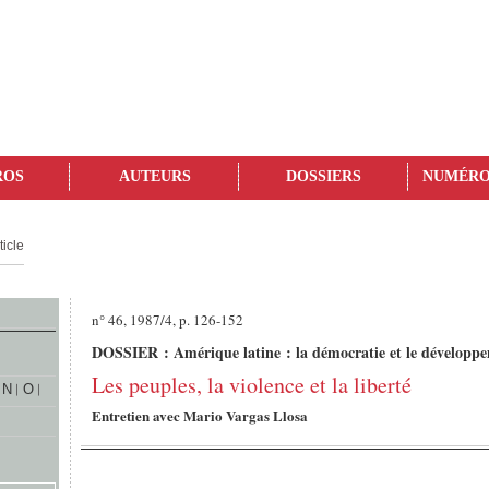
ROS
AUTEURS
DOSSIERS
NUMÉRO
ticle
n° 46, 1987/4, p. 126-152
DOSSIER : Amérique latine : la démocratie et le développ
Les peuples, la violence et la liberté
N
O
Entretien avec Mario Vargas Llosa