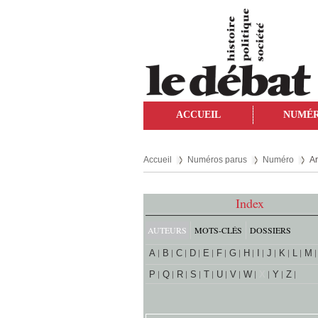
ACCUEIL
NUMÉ
Accueil
Numéros parus
Numéro
Ar
Index
AUTEURS
MOTS-CLÉS
DOSSIERS
A
B
C
D
E
F
G
H
I
J
K
L
M
P
Q
R
S
T
U
V
W
X
Y
Z