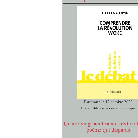
Parution : le 12 octobre 2023
Disponible en version numérique
Quatre-vingt neuf mots suivi de 
poème qui disparaît