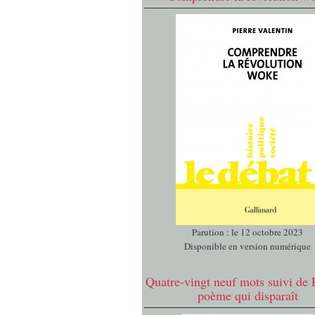
Parution : le 12 octobre 2023
Disponible en version numérique
Quatre-vingt neuf mots suivi de 
poème qui disparaît