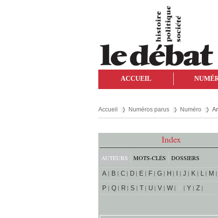
ACCUEIL
NUMÉ
Accueil
Numéros parus
Numéro
Ar
Index
AUTEURS
MOTS-CLÉS
DOSSIERS
A
B
C
D
E
F
G
H
I
J
K
L
M
P
Q
R
S
T
U
V
W
X
Y
Z