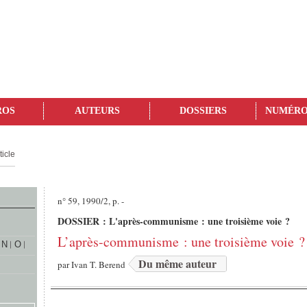
ROS
AUTEURS
DOSSIERS
NUMÉRO
ticle
n° 59, 1990/2, p. -
DOSSIER : L'après-communisme : une troisième voie ?
L’après-communisme : une troisième voie ?
N
O
Du même auteur
par
Ivan T. Berend