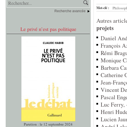
Mot-clé :
Philosop
Recherche avancée
Autres articl
projets
Le privé n’est pas politique
Daniel Andl
François Az
Rémi Brague
Monique Ca
Barbara Cas
Catherine C
Jean-Franç
Vincent Des
Pascal Enge
Luc Ferry, 
Henri Hude,
Lucien Jaum
Parution : le 12 septembre 2024
André Laks