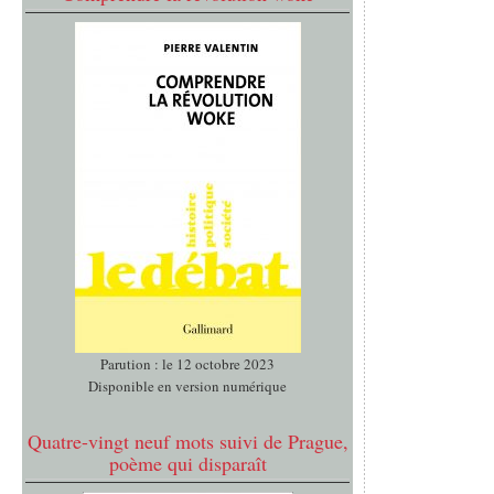
Parution : le 12 octobre 2023
Disponible en version numérique
Quatre-vingt neuf mots suivi de Prague,
poème qui disparaît