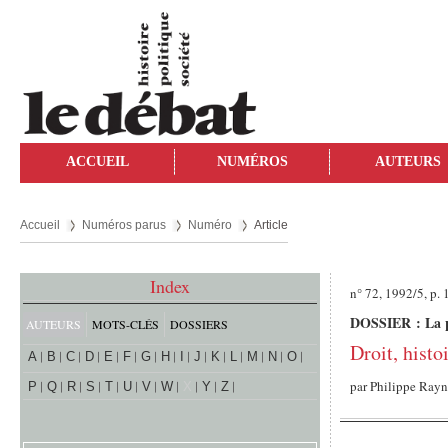
ACCUEIL
NUMÉROS
AUTEURS
Accueil
Numéros parus
Numéro
Article
Index
n° 72, 1992/5, p.
DOSSIER : La ph
AUTEURS
MOTS-CLÉS
DOSSIERS
Droit, histo
A
B
C
D
E
F
G
H
I
J
K
L
M
N
O
par
Philippe Ray
P
Q
R
S
T
U
V
W
X
Y
Z