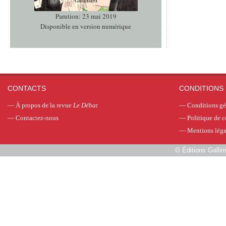
Parution: 23 mai 2019
Disponible en version numérique
CONTACTS
CONDITIONS 
—
À propos de la revue
Le Débat
—
Conditions gé
—
Contactez-nous
—
Politique de c
—
Mentions léga
©
Éditions Galli