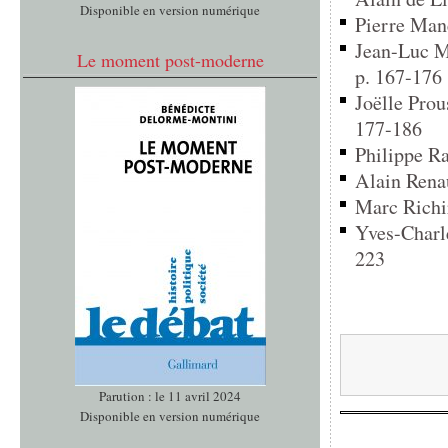
Disponible en version numérique
Pierre Mane
Jean-Luc Ma
Le moment post-moderne
p. 167-176
Joëlle Prous
177-186
Philippe Ra
Alain Renau
Marc Richir
Yves-Charl
223
Parution : le 11 avril 2024
Disponible en version numérique