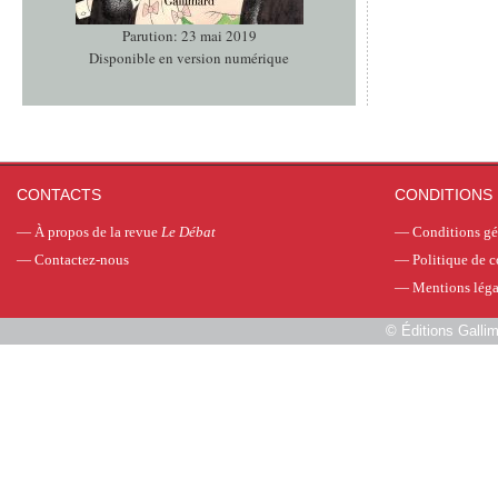
Parution: 23 mai 2019
Disponible en version numérique
CONTACTS
CONDITIONS 
—
À propos de la revue
Le Débat
—
Conditions gé
—
Contactez-nous
—
Politique de c
—
Mentions léga
©
Éditions Galli