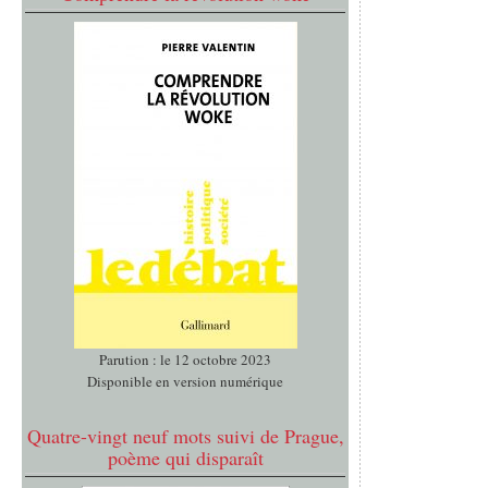
Parution : le 12 octobre 2023
Disponible en version numérique
Quatre-vingt neuf mots suivi de Prague,
poème qui disparaît