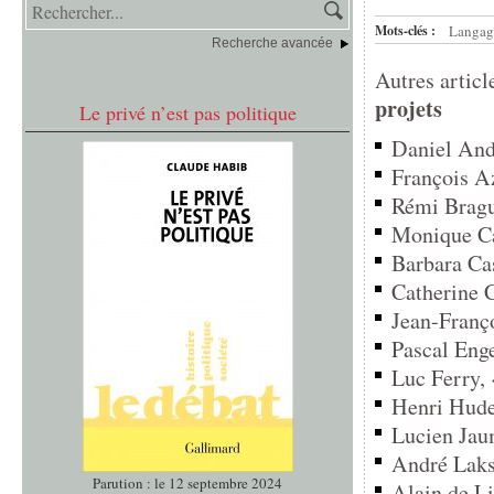
Mots-clés :
Langage
Recherche avancée
Autres articl
projets
Le privé n’est pas politique
Daniel Andl
François Az
Rémi Brague
Monique Ca
Barbara Cas
Catherine C
Jean-Franç
Pascal Enge
Luc Ferry, 
Henri Hude,
Lucien Jaum
André Laks
Parution : le 12 septembre 2024
Alain de Li