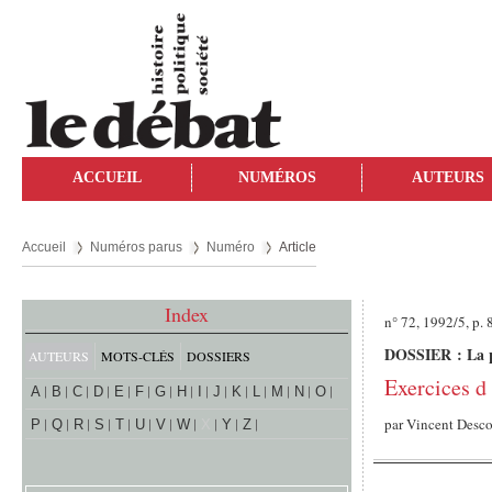
ACCUEIL
NUMÉROS
AUTEURS
Accueil
Numéros parus
Numéro
Article
Index
n° 72, 1992/5, p. 
DOSSIER : La ph
AUTEURS
MOTS-CLÉS
DOSSIERS
Exercices d
A
B
C
D
E
F
G
H
I
J
K
L
M
N
O
par
Vincent Desc
P
Q
R
S
T
U
V
W
X
Y
Z