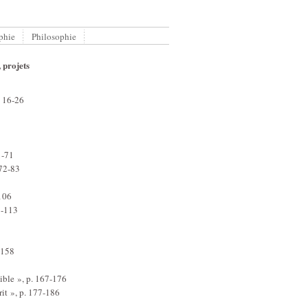
ophie
Philosophie
 projets
. 16-26
1-71
 72-83
-106
7-113
-158
sible », p. 167-176
rit », p. 177-186