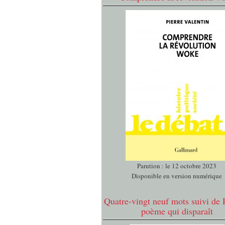
Parution : le 12 octobre 2023
Disponible en version numérique
Quatre-vingt neuf mots suivi de 
poème qui disparaît