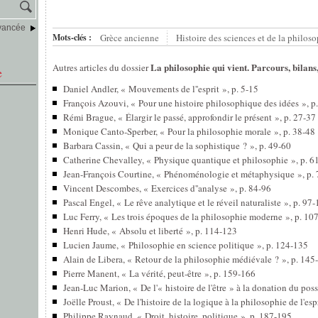
vancée
Mots-clés :
Grèce ancienne
Histoire des sciences et de la philos
La philosophie qui vient. Parcours, bilans,
Autres articles du dossier
e
Daniel Andler, « Mouvements de l''esprit », p. 5-15
François Azouvi, « Pour une histoire philosophique des idées », p
Rémi Brague, « Élargir le passé, approfondir le présent », p. 27-37
Monique Canto-Sperber, « Pour la philosophie morale », p. 38-48
Barbara Cassin, « Qui a peur de la sophistique ? », p. 49-60
Catherine Chevalley, « Physique quantique et philosophie », p. 6
Jean-François Courtine, « Phénoménologie et métaphysique », p.
Vincent Descombes, « Exercices d''analyse », p. 84-96
Pascal Engel, « Le rêve analytique et le réveil naturaliste », p. 97
Luc Ferry, « Les trois époques de la philosophie moderne », p. 10
Henri Hude, « Absolu et liberté », p. 114-123
Lucien Jaume, « Philosophie en science politique », p. 124-135
Alain de Libera, « Retour de la philosophie médiévale ? », p. 145
Pierre Manent, « La vérité, peut-être », p. 159-166
Jean-Luc Marion, « De l'« histoire de l'être » à la donation du pos
Joëlle Proust, « De l'histoire de la logique à la philosophie de l'esp
Philippe Raynaud, « Droit, histoire, politique », p. 187-195