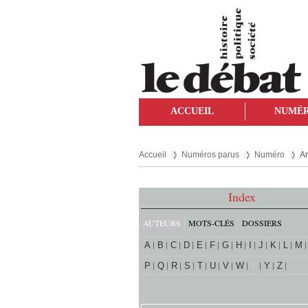
ACCUEIL
NUMÉ
Accueil
Numéros parus
Numéro
Ar
Index
AUTEURS
MOTS-CLÉS
DOSSIERS
A
B
C
D
E
F
G
H
I
J
K
L
M
P
Q
R
S
T
U
V
W
X
Y
Z