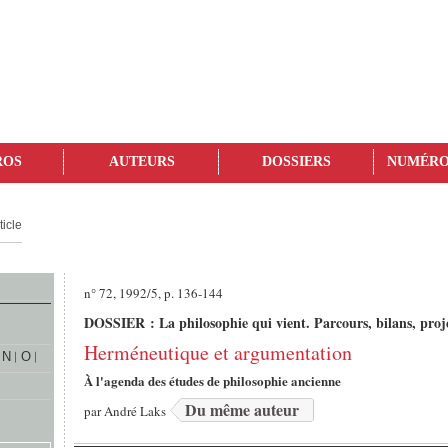
ROS
AUTEURS
DOSSIERS
NUMÉRO
ticle
n° 72, 1992/5, p. 136-144
DOSSIER : La philosophie qui vient. Parcours, bilans, proj
Herméneutique et argumentation
N
O
À l'agenda des études de philosophie ancienne
Du même auteur
par
André Laks