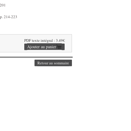
-201
 p. 214-223
PDF texte intégral : 3.49€
Retour au sommaire