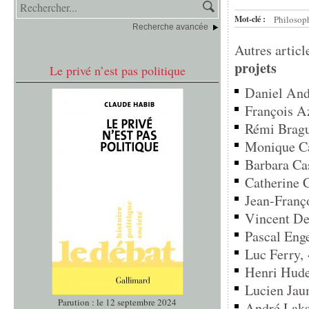
Mot-clé :
Philosop
Recherche avancée
Autres articl
projets
Le privé n’est pas politique
Daniel Andl
François Az
Rémi Brague
Monique Ca
Barbara Cas
Catherine C
Jean-Franç
Vincent Des
Pascal Enge
Luc Ferry, 
Henri Hude,
Lucien Jaum
Parution : le 12 septembre 2024
André Laks