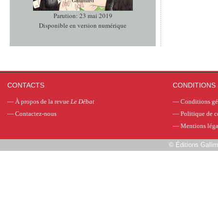
Parution: 23 mai 2019
Disponible en version numérique
CONTACTS
CONDITIONS 
—
À propos de la revue
Le Débat
—
Conditions gé
—
Contactez-nous
—
Politique de c
—
Mentions léga
©
Éditions Galli