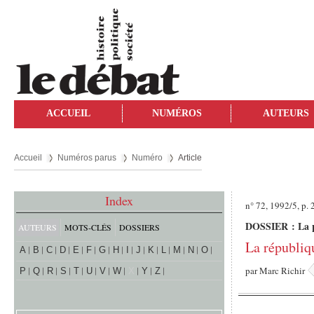
ACCUEIL
NUMÉROS
AUTEURS
Accueil
Numéros parus
Numéro
Article
Index
n° 72, 1992/5, p.
DOSSIER : La ph
AUTEURS
MOTS-CLÉS
DOSSIERS
La républiq
A
B
C
D
E
F
G
H
I
J
K
L
M
N
O
par
Marc Richir
P
Q
R
S
T
U
V
W
X
Y
Z