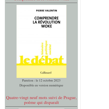
Parution : le 12 octobre 2023
Disponible en version numérique
Quatre-vingt neuf mots suivi de Prague,
poème qui disparaît