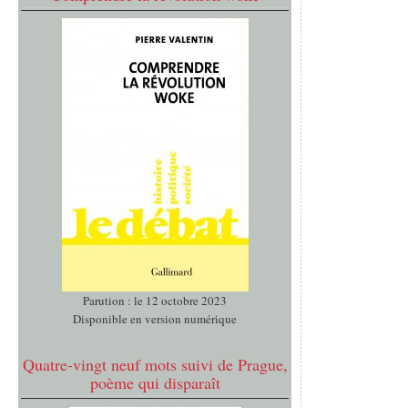
Parution : le 12 octobre 2023
Disponible en version numérique
Quatre-vingt neuf mots suivi de Prague,
poème qui disparaît