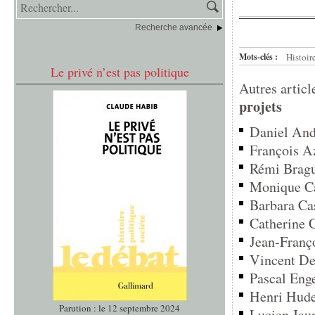
Recherche avancée
Mots-clés :
Histoir
Le privé n’est pas politique
Autres articl
projets
Daniel Andl
François Az
Rémi Brague
Monique Ca
Barbara Cas
Catherine C
Jean-Franç
Vincent Des
Pascal Enge
Henri Hude,
Parution : le 12 septembre 2024
Lucien Jaum