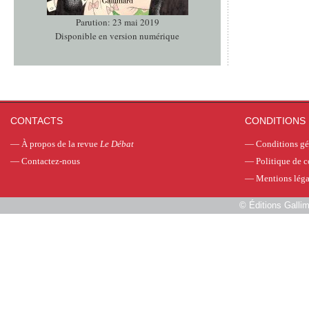
Parution: 23 mai 2019
Disponible en version numérique
CONTACTS
CONDITIONS 
—
À propos de la revue
Le Débat
—
Conditions gé
—
Contactez-nous
—
Politique de c
—
Mentions léga
©
Éditions Galli