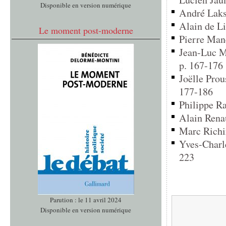
Disponible en version numérique
André Laks
Alain de Li
Le moment post-moderne
Pierre Mane
Jean-Luc Ma
p. 167-176
Joëlle Prous
177-186
Philippe Ra
Alain Renau
Marc Richir
Yves-Charl
223
Parution : le 11 avril 2024
Disponible en version numérique