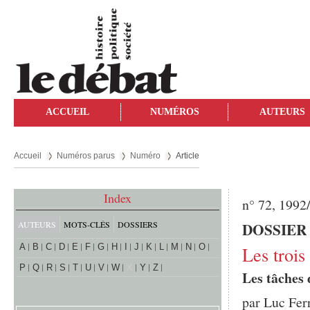
ACCUEIL
NUMÉROS
AUTEURS
Accueil
Numéros parus
Numéro
Article
Index
n° 72, 1992
AUTEURS
MOTS-CLÉS
DOSSIERS
DOSSIER : 
A
B
C
D
E
F
G
H
I
J
K
L
M
N
O
Les troi
P
Q
R
S
T
U
V
W
X
Y
Z
Les tâches 
par
Luc Fer