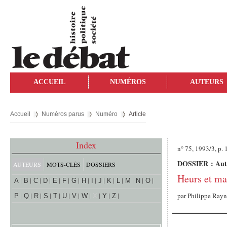
ACCUEIL
NUMÉROS
AUTEURS
Accueil
Numéros parus
Numéro
Article
Index
n° 75, 1993/3, p.
DOSSIER : Auto
AUTEURS
MOTS-CLÉS
DOSSIERS
Heurs et ma
A
B
C
D
E
F
G
H
I
J
K
L
M
N
O
par
Philippe Ray
P
Q
R
S
T
U
V
W
X
Y
Z