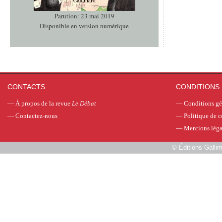
Parution: 23 mai 2019
Disponible en version numérique
CONTACTS
CONDITIONS 
—
À propos de la revue
Le Débat
—
Conditions gé
—
Contactez-nous
—
Politique de c
—
Mentions léga
©
Éditions Galli