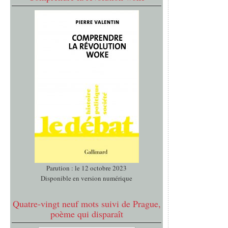
Parution : le 12 octobre 2023
Disponible en version numérique
Quatre-vingt neuf mots suivi de Prague,
poème qui disparaît