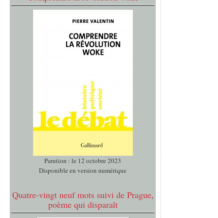
Parution : le 12 octobre 2023
Disponible en version numérique
Quatre-vingt neuf mots suivi de Prague,
poème qui disparaît