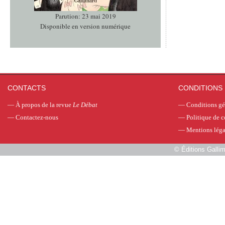
Parution: 23 mai 2019
Disponible en version numérique
CONTACTS
CONDITIONS 
—
À propos de la revue
Le Débat
—
Conditions gé
—
Contactez-nous
—
Politique de c
—
Mentions léga
©
Éditions Galli