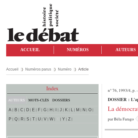
ACCUEIL
NUMÉROS
AUTEURS
Accueil
Numéros parus
Numéro
Article
Index
n° 76, 1993/4, p. -
DOSSIER : L'ap
AUTEURS
MOTS-CLÉS
DOSSIERS
La démocrat
A
B
C
D
E
F
G
H
I
J
K
L
M
N
O
par
Béla Farago
P
Q
R
S
T
U
V
W
X
Y
Z