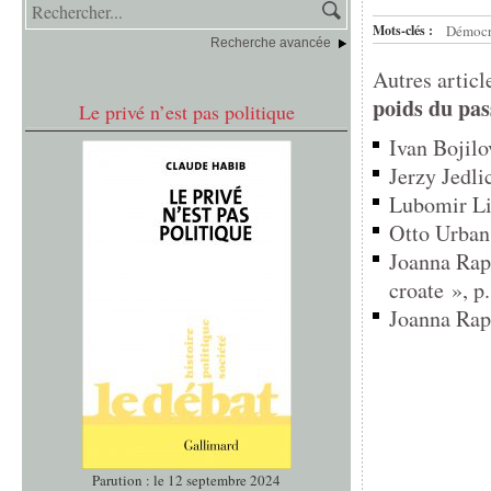
Mots-clés :
Démocr
Recherche avancée
Autres articl
poids du pas
Le privé n’est pas politique
Ivan Bojilo
Jerzy Jedlic
Lubomir Lip
Otto Urban,
Joanna Rapa
croate », p.
Joanna Rapa
Parution : le 12 septembre 2024