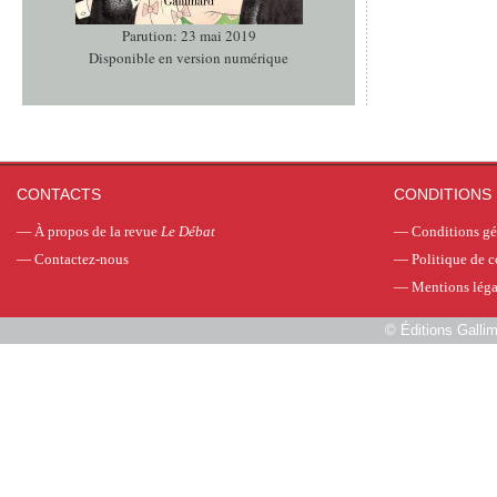
Parution: 23 mai 2019
Disponible en version numérique
CONTACTS
CONDITIONS 
—
À propos de la revue
Le Débat
—
Conditions gé
—
Contactez-nous
—
Politique de c
—
Mentions léga
©
Éditions Galli