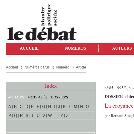
ACCUEIL
NUMÉROS
AUTEURS
Accueil
Numéros parus
Numéro
Article
Index
n° 85, 1995/3, p. -
DOSSIER : Ident
AUTEURS
MOTS-CLÉS
DOSSIERS
La croyance
A
B
C
D
E
F
G
H
I
J
K
L
M
N
O
par
Bernard Stieg
P
Q
R
S
T
U
V
W
X
Y
Z