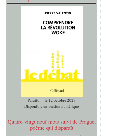
Parution : le 12 octobre 2023
Disponible en version numérique
Quatre-vingt neuf mots suivi de Prague,
poème qui disparaît