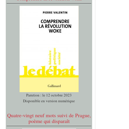
Parution : le 12 octobre 2023
Disponible en version numérique
Quatre-vingt neuf mots suivi de Prague,
poème qui disparaît