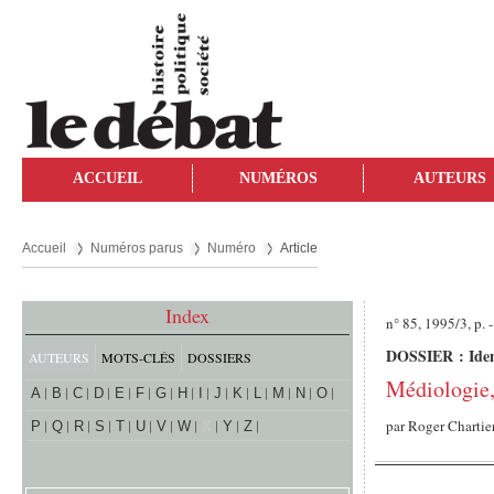
ACCUEIL
NUMÉROS
AUTEURS
Accueil
Numéros parus
Numéro
Article
Index
n° 85, 1995/3, p. -
DOSSIER : Ident
AUTEURS
MOTS-CLÉS
DOSSIERS
Médiologie, 
A
B
C
D
E
F
G
H
I
J
K
L
M
N
O
par
Roger Chartie
P
Q
R
S
T
U
V
W
X
Y
Z