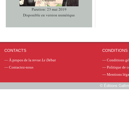
Parution: 23 mai 2019
Disponible en version numérique
CONTACTS
CONDITIONS 
—
À propos de la revue
Le Débat
—
Conditions gé
—
Contactez-nous
—
Politique de c
—
Mentions léga
©
Éditions Galli