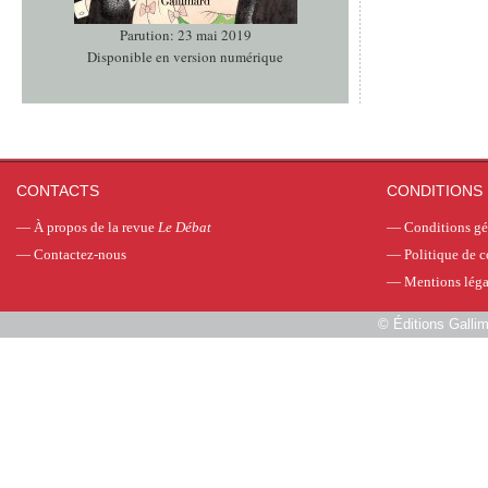
Parution: 23 mai 2019
Disponible en version numérique
CONTACTS
CONDITIONS 
—
À propos de la revue
Le Débat
—
Conditions gé
—
Contactez-nous
—
Politique de c
—
Mentions léga
©
Éditions Galli