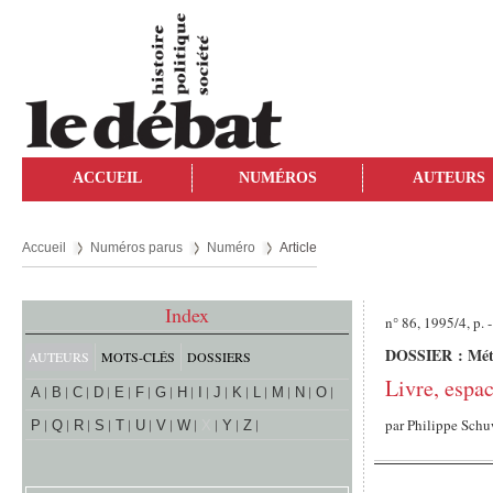
ACCUEIL
NUMÉROS
AUTEURS
Accueil
Numéros parus
Numéro
Article
Index
n° 86, 1995/4, p. -
DOSSIER : Métam
AUTEURS
MOTS-CLÉS
DOSSIERS
Livre, espa
A
B
C
D
E
F
G
H
I
J
K
L
M
N
O
par
Philippe Sch
P
Q
R
S
T
U
V
W
X
Y
Z