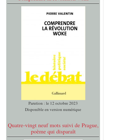
Parution : le 12 octobre 2023
Disponible en version numérique
Quatre-vingt neuf mots suivi de Prague,
poème qui disparaît