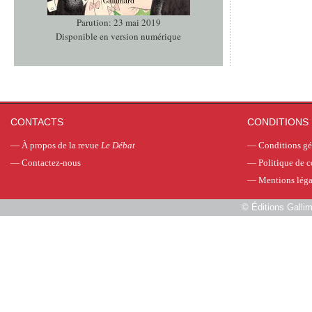
Parution: 23 mai 2019
Disponible en version numérique
CONTACTS
CONDITIONS 
—
À propos de la revue
Le Débat
—
Conditions gé
—
Contactez-nous
—
Politique de c
—
Mentions léga
©
Éditions Galli