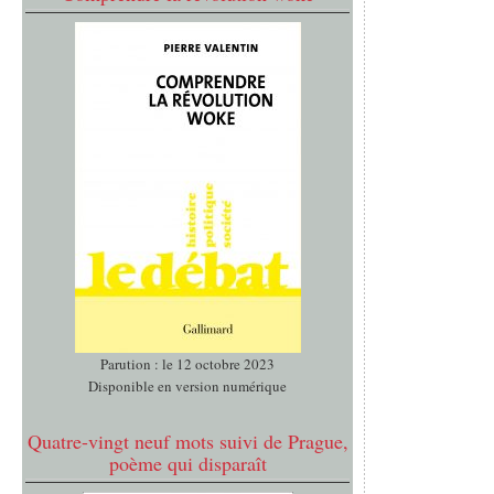
Parution : le 12 octobre 2023
Disponible en version numérique
Quatre-vingt neuf mots suivi de Prague,
poème qui disparaît