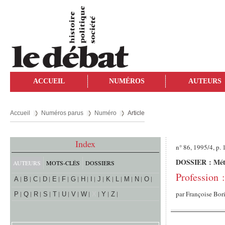
ACCUEIL
NUMÉROS
AUTEURS
Accueil
Numéros parus
Numéro
Article
Index
n° 86, 1995/4, p.
DOSSIER : Métam
AUTEURS
MOTS-CLÉS
DOSSIERS
Profession 
A
B
C
D
E
F
G
H
I
J
K
L
M
N
O
par
Françoise Bor
P
Q
R
S
T
U
V
W
X
Y
Z