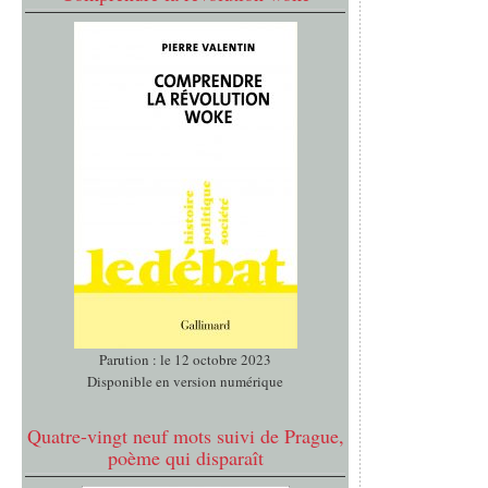
Parution : le 12 octobre 2023
Disponible en version numérique
Quatre-vingt neuf mots suivi de Prague,
poème qui disparaît