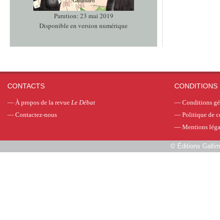
Parution: 23 mai 2019
Disponible en version numérique
CONTACTS
CONDITIONS 
—
À propos de la revue
Le Débat
—
Conditions gé
—
Contactez-nous
—
Politique de c
—
Mentions léga
©
Éditions Galli