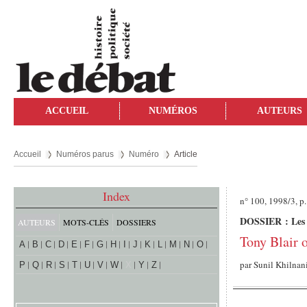
ACCUEIL
NUMÉROS
AUTEURS
Accueil
Numéros parus
Numéro
Article
Index
n° 100, 1998/3, p.
DOSSIER : Les 
AUTEURS
MOTS-CLÉS
DOSSIERS
Tony Blair 
A
B
C
D
E
F
G
H
I
J
K
L
M
N
O
par
Sunil Khilnan
P
Q
R
S
T
U
V
W
X
Y
Z