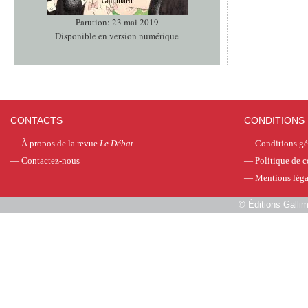
Parution: 23 mai 2019
Disponible en version numérique
CONTACTS
CONDITIONS 
—
À propos de la revue
Le Débat
—
Conditions gé
—
Contactez-nous
—
Politique de c
—
Mentions léga
©
Éditions Galli