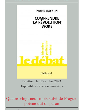
Parution : le 12 octobre 2023
Disponible en version numérique
Quatre-vingt neuf mots suivi de Prague,
poème qui disparaît