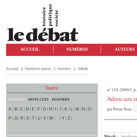
ACCUEIL
NUMÉROS
AUTEURS
Accueil
Numéros parus
Numéro
Article
Index
n° 110, 2000/3, p.
Adieu aux in
AUTEURS
MOTS-CLÉS
DOSSIERS
par
Pierre Nora
A
B
C
D
E
F
G
H
I
J
K
L
M
N
O
P
Q
R
S
T
U
V
W
X
Y
Z
Mot-clé :
Intellect