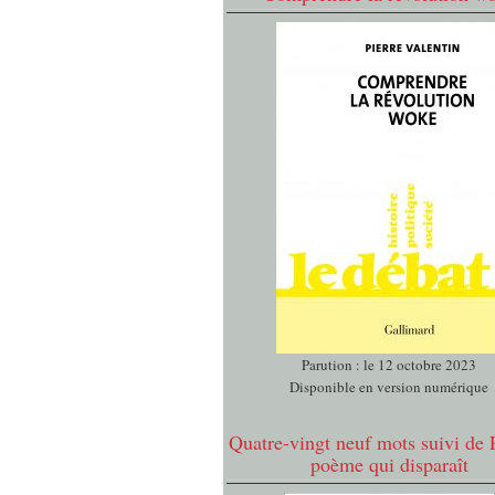
Parution : le 12 octobre 2023
Disponible en version numérique
Quatre-vingt neuf mots suivi de 
poème qui disparaît