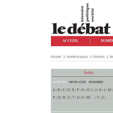
ACCUEIL
NUMÉ
Accueil
Numéros parus
Numéro
Ar
Index
AUTEURS
MOTS-CLÉS
DOSSIERS
A
B
C
D
E
F
G
H
I
J
K
L
M
P
Q
R
S
T
U
V
W
X
Y
Z