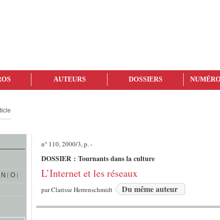
ROS
AUTEURS
DOSSIERS
NUMÉRO
ticle
n° 110, 2000/3, p. -
DOSSIER : Tournants dans la culture
L’Internet et les réseaux
N
O
Du même auteur
par
Clarisse Herrenschmidt