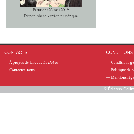
Parution: 23 mai 2019
Disponible en version numérique
CONTACTS
CONDITIONS 
—
À propos de la revue
Le Débat
—
Conditions gé
—
Contactez-nous
—
Politique de c
—
Mentions léga
©
Éditions Galli