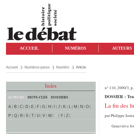
ACCUEIL
NUMÉROS
AUTEURS
Accueil
Numéros parus
Numéro
Article
Index
n° 110, 2000/3, p
DOSSIER : Tran
AUTEURS
MOTS-CLÉS
DOSSIERS
La fin des 
A
B
C
D
E
F
G
H
I
J
K
L
M
N
O
par
Philippe Jout
P
Q
R
S
T
U
V
W
X
Y
Z
Geneviève Jo