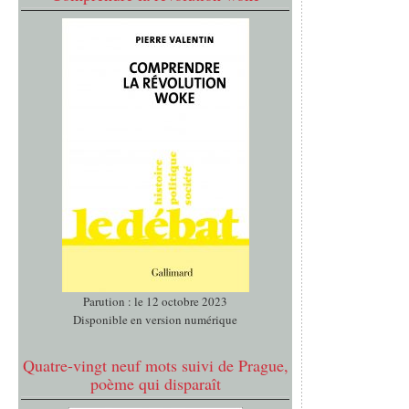
Parution : le 12 octobre 2023
Disponible en version numérique
Quatre-vingt neuf mots suivi de Prague,
poème qui disparaît