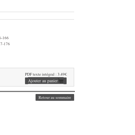
56-166
167-176
PDF texte intégral : 3.49€
Retour au sommaire