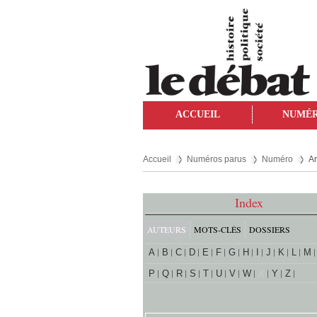
ACCUEIL
NUMÉ
Accueil
Numéros parus
Numéro
Ar
Index
AUTEURS
MOTS-CLÉS
DOSSIERS
A
B
C
D
E
F
G
H
I
J
K
L
M
P
Q
R
S
T
U
V
W
X
Y
Z