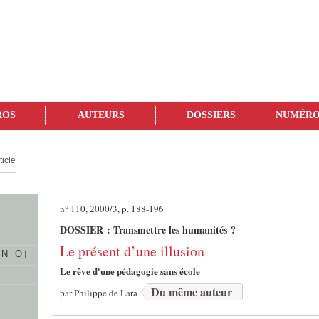
ROS
AUTEURS
DOSSIERS
NUMÉRO
ticle
n° 110, 2000/3, p. 188-196
DOSSIER : Transmettre les humanités ?
Le présent d’une illusion
N
O
Le rêve d'une pédagogie sans école
Du même auteur
par
Philippe de Lara