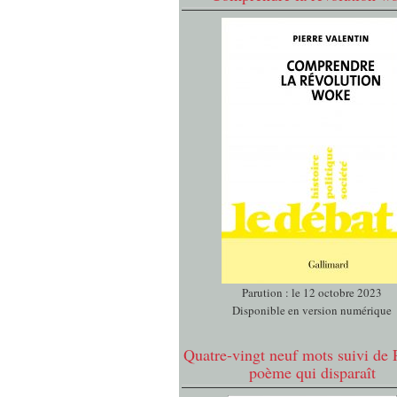
Parution : le 12 octobre 2023
Disponible en version numérique
Quatre-vingt neuf mots suivi de 
poème qui disparaît