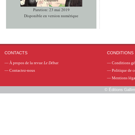
Parution: 23 mai 2019
Disponible en version numérique
CONTACTS
CONDITIONS 
—
À propos de la revue
Le Débat
—
Conditions gé
—
Contactez-nous
—
Politique de c
—
Mentions léga
©
Éditions Galli