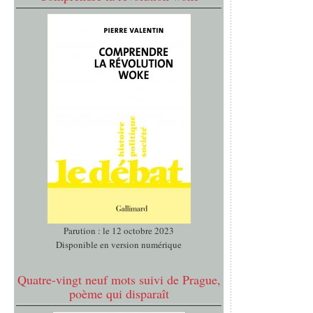
Parution : le 12 octobre 2023
Disponible en version numérique
Quatre-vingt neuf mots suivi de Prague,
poème qui disparaît