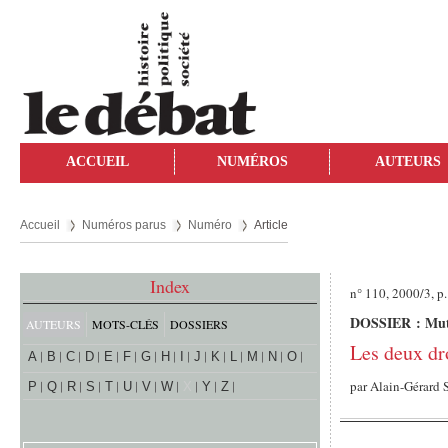
ACCUEIL
NUMÉROS
AUTEURS
Accueil
Numéros parus
Numéro
Article
Index
n° 110, 2000/3, p
DOSSIER : Muta
AUTEURS
MOTS-CLÉS
DOSSIERS
Les deux dr
A
B
C
D
E
F
G
H
I
J
K
L
M
N
O
par
Alain-Gérard
P
Q
R
S
T
U
V
W
X
Y
Z