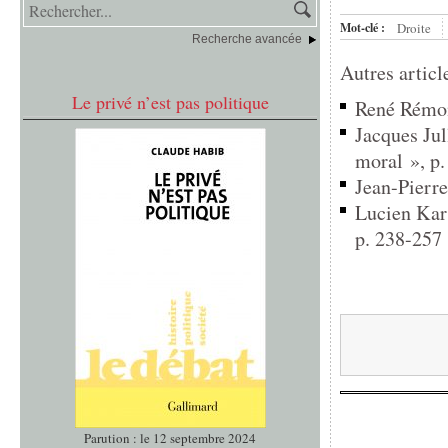
Mot-clé :
Droite
Recherche avancée
Autres articl
Le privé n’est pas politique
René Rémond
Jacques Jul
moral », p
Jean-Pierr
Lucien Karp
p. 238-257
Parution : le 12 septembre 2024