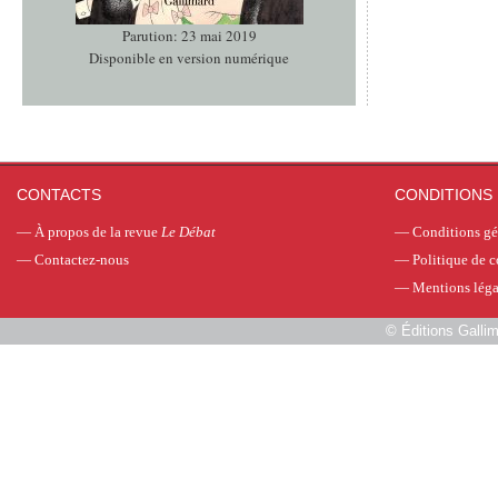
Parution: 23 mai 2019
Disponible en version numérique
CONTACTS
CONDITIONS 
—
À propos de la revue
Le Débat
—
Conditions gé
—
Contactez-nous
—
Politique de c
—
Mentions léga
©
Éditions Galli