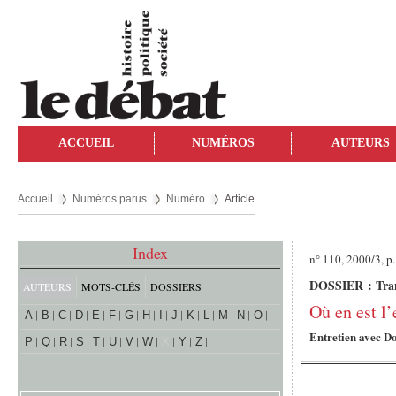
ACCUEIL
NUMÉROS
AUTEURS
Accueil
Numéros parus
Numéro
Article
Index
n° 110, 2000/3, p
DOSSIER : Tran
AUTEURS
MOTS-CLÉS
DOSSIERS
Où en est l’
A
B
C
D
E
F
G
H
I
J
K
L
M
N
O
Entretien avec 
P
Q
R
S
T
U
V
W
X
Y
Z