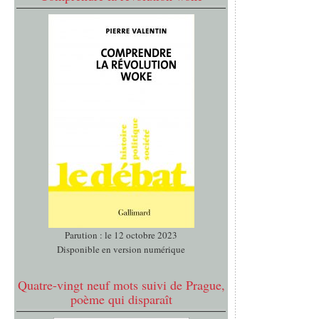
Parution : le 12 octobre 2023
Disponible en version numérique
Quatre-vingt neuf mots suivi de Prague,
poème qui disparaît