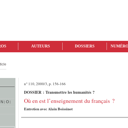
ROS
AUTEURS
DOSSIERS
NUMÉRO
ticle
n° 110, 2000/3, p. 156-166
DOSSIER : Transmettre les humanités ?
Où en est l’enseignement du français ?
N
O
Entretien avec Alain Boissinot