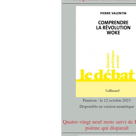
Parution : le 12 octobre 2023
Disponible en version numérique
Quatre-vingt neuf mots suivi de 
poème qui disparaît