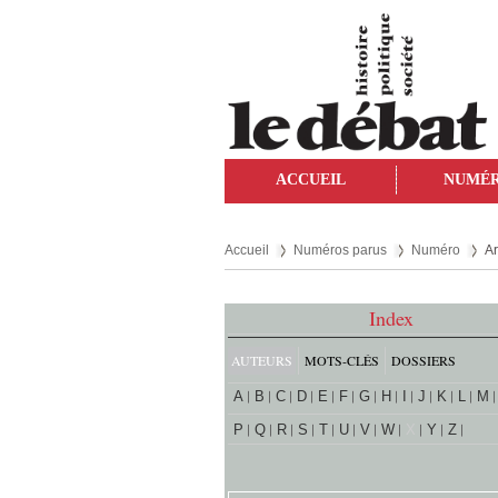
ACCUEIL
NUMÉ
Accueil
Numéros parus
Numéro
Ar
Index
AUTEURS
MOTS-CLÉS
DOSSIERS
A
B
C
D
E
F
G
H
I
J
K
L
M
P
Q
R
S
T
U
V
W
X
Y
Z