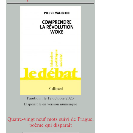
Parution : le 12 octobre 2023
Disponible en version numérique
Quatre-vingt neuf mots suivi de Prague,
poème qui disparaît