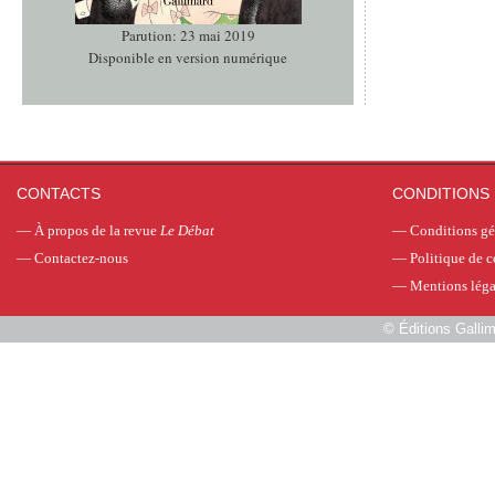
Parution: 23 mai 2019
Disponible en version numérique
CONTACTS
CONDITIONS 
—
À propos de la revue
Le Débat
—
Conditions gé
—
Contactez-nous
—
Politique de c
—
Mentions léga
©
Éditions Galli