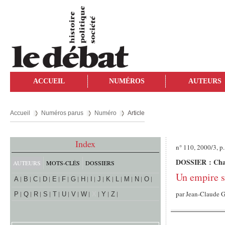
ACCUEIL
NUMÉROS
AUTEURS
Accueil
Numéros parus
Numéro
Article
Index
n° 110, 2000/3, p.
DOSSIER : Chang
AUTEURS
MOTS-CLÉS
DOSSIERS
Un empire s
A
B
C
D
E
F
G
H
I
J
K
L
M
N
O
par
Jean-Claude 
P
Q
R
S
T
U
V
W
X
Y
Z