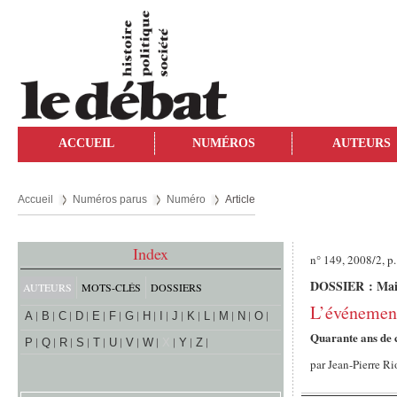
ACCUEIL
NUMÉROS
AUTEURS
Accueil
Numéros parus
Numéro
Article
Index
n° 149, 2008/2, p.
DOSSIER : Mai 
AUTEURS
MOTS-CLÉS
DOSSIERS
L’événemen
A
B
C
D
E
F
G
H
I
J
K
L
M
N
O
Quarante ans de
P
Q
R
S
T
U
V
W
X
Y
Z
par
Jean-Pierre R