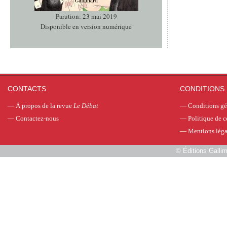
Parution: 23 mai 2019
Disponible en version numérique
CONTACTS
CONDITIONS 
—
À propos de la revue
Le Débat
—
Conditions gé
—
Contactez-nous
—
Politique de c
—
Mentions léga
©
Éditions Galli