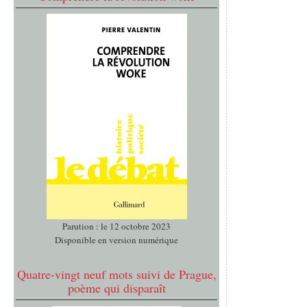
Parution : le 12 octobre 2023
Disponible en version numérique
Quatre-vingt neuf mots suivi de Prague,
poème qui disparaît