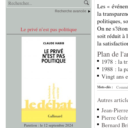
Les « événem
Recherche avancée
la transparen
politiques, s
On ne s?étonn
Le privé n’est pas politique
soit réduit à
la satisfaction
Plan de l'a
1978 : la tr
1988 : la p
Vingt ans 
Mots-clés :
Commé
Autres articl
Jean-Pierre
Pierre Grém
Bernard Bril
Parution : le 12 septembre 2024