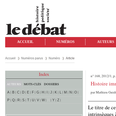
ACCUEIL
NUMÉROS
AUTEURS
Accueil
Numéros parus
Numéro
Article
Index
n° 168, 2012/1, p.
Histoire im
AUTEURS
MOTS-CLÉS
DOSSIERS
par
Mathieu Guid
A
B
C
D
E
F
G
H
I
J
K
L
M
N
O
P
Q
R
S
T
U
V
W
X
Y
Z
Le titre de ce
intrinsèques 