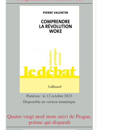
Parution : le 12 octobre 2023
Disponible en version numérique
Quatre-vingt neuf mots suivi de Prague,
poème qui disparaît