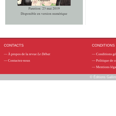
Parution: 23 mai 2019
Disponible en version numérique
CONTACTS
CONDITIONS 
—
À propos de la revue
Le Débat
—
Conditions gé
—
Contactez-nous
—
Politique de c
—
Mentions léga
©
Éditions Galli