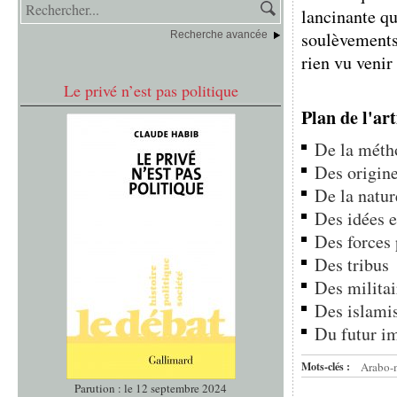
lancinante qu
soulèvements
Recherche avancée
rien vu venir
Le privé n’est pas politique
Plan de l'art
De la méth
Des origin
De la natur
Des idées 
Des forces 
Des tribus
Des militai
Des islami
Du futur i
Mots-clés :
Arabo-
Parution : le 12 septembre 2024