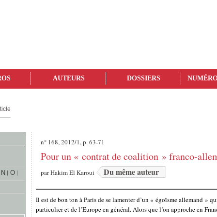
ROS
AUTEURS
DOSSIERS
NUMÉRO
ticle
n° 168, 2012/1, p. 63-71
Pour un « contrat de coalition » franco-all
Du même auteur
par
Hakim El Karoui
N
O
Il est de bon ton à Paris de se lamenter d’un « égoïsme allemand » qui 
particulier et de l’Europe en général. Alors que l’on approche en Fra