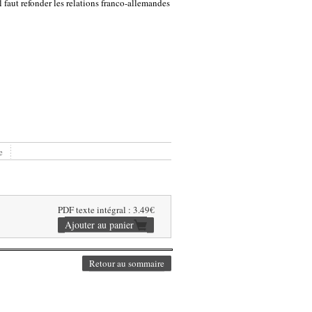
l faut refonder les relations franco-allemandes
e
PDF texte intégral : 3.49€
Retour au sommaire