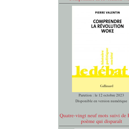
Parution : le 12 octobre 2023
Disponible en version numérique
Quatre-vingt neuf mots suivi de 
poème qui disparaît