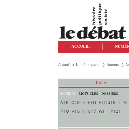
ACCUEIL
NUMÉ
Accueil
Numéros parus
Numéro
Ar
Index
AUTEURS
MOTS-CLÉS
DOSSIERS
A
B
C
D
E
F
G
H
I
J
K
L
M
P
Q
R
S
T
U
V
W
X
Y
Z