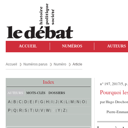
ACCUEIL
NUMÉROS
AUTEURS
Accueil
Numéros parus
Numéro
Article
Index
n° 197, 2017/5, p
Pourquoi les
AUTEURS
MOTS-CLÉS
DOSSIERS
par
Hugo Drocho
A
B
C
D
E
F
G
H
I
J
K
L
M
N
O
P
Q
R
S
T
U
V
W
X
Y
Z
Pierre-Emman