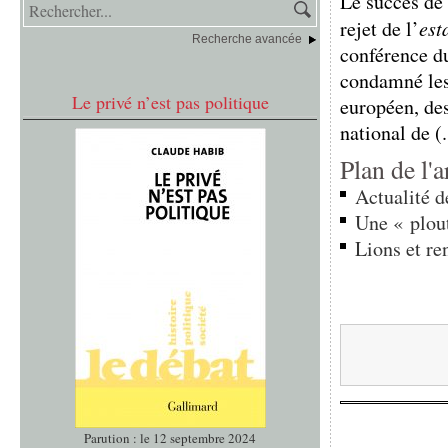
Le succès de
rejet de l’
est
Recherche avancée
conférence du
condamné les 
Le privé n’est pas politique
européen, des
national de (.
Plan de l'a
Actualité de
Une « plou
Lions et re
Parution : le 12 septembre 2024