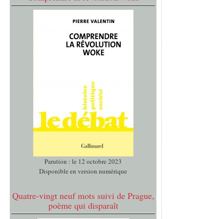
Parution : le 12 octobre 2023
Disponible en version numérique
Quatre-vingt neuf mots suivi de Prague,
poème qui disparaît