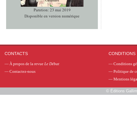
Parution: 23 mai 2019
Disponible en version numérique
CONTACTS
CONDITIONS 
—
À propos de la revue
Le Débat
—
Conditions gé
—
Contactez-nous
—
Politique de c
—
Mentions léga
©
Éditions Galli