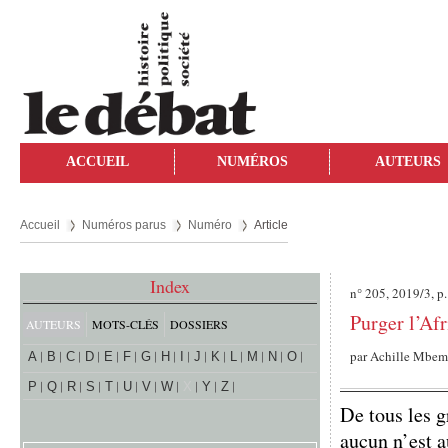
ACCUEIL
NUMÉROS
AUTEURS
Accueil
Numéros parus
Numéro
Article
Index
n° 205, 2019/3, p
Purger l’Af
AUTEURS
MOTS-CLÉS
DOSSIERS
par
Achille Mbe
A
B
C
D
E
F
G
H
I
J
K
L
M
N
O
P
Q
R
S
T
U
V
W
X
Y
Z
De tous les g
aucun n’est a