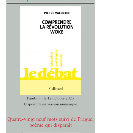
Parution : le 12 octobre 2023
Disponible en version numérique
Quatre-vingt neuf mots suivi de Prague,
poème qui disparaît