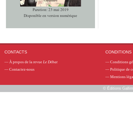
Parution: 23 mai 2019
Disponible en version numérique
CONTACTS
CONDITIONS 
—
À propos de la revue
Le Débat
—
Conditions gé
—
Contactez-nous
—
Politique de c
—
Mentions léga
©
Éditions Galli