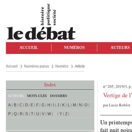
ACCUEIL
NUMÉROS
AUTEURS
Accueil
Numéros parus
Numéro
Article
Index
n° 205, 2019/3, p
Vertige de 
AUTEURS
MOTS-CLÉS
DOSSIERS
par
Lucie Roblot
A
B
C
D
E
F
G
H
I
J
K
L
M
N
O
P
Q
R
S
T
U
V
W
X
Y
Z
Un printemps 
fait nuit noi