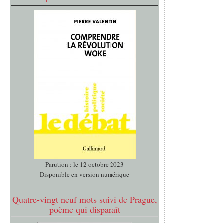
Parution : le 12 octobre 2023
Disponible en version numérique
Quatre-vingt neuf mots suivi de Prague,
poème qui disparaît