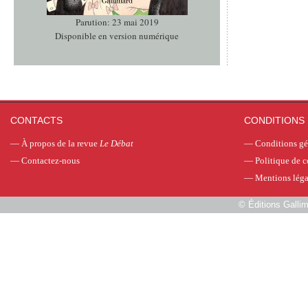
Parution: 23 mai 2019
Disponible en version numérique
CONTACTS
CONDITIONS 
—
À propos de la revue
Le Débat
—
Conditions gé
—
Contactez-nous
—
Politique de c
—
Mentions léga
©
Éditions Galli