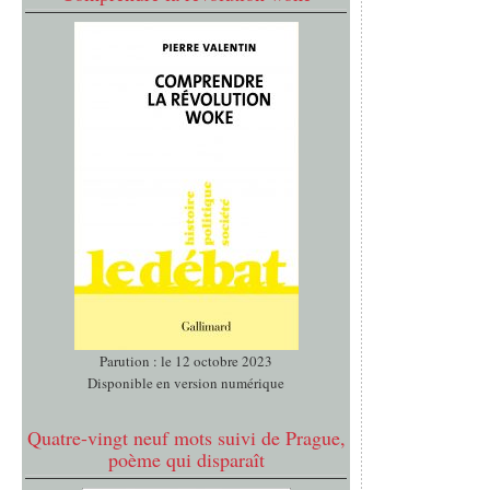
Parution : le 12 octobre 2023
Disponible en version numérique
Quatre-vingt neuf mots suivi de Prague,
poème qui disparaît