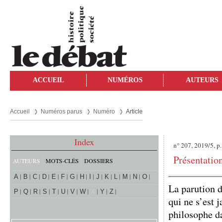
ACCUEIL
NUMÉROS
AUTEURS
Accueil
Numéros parus
Numéro
Article
Index
n° 207, 2019/5, p
Présentatio
AUTEURS
MOTS-CLÉS
DOSSIERS
A
B
C
D
E
F
G
H
I
J
K
L
M
N
O
La parution 
P
Q
R
S
T
U
V
W
X
Y
Z
qui ne s’est 
philosophe da