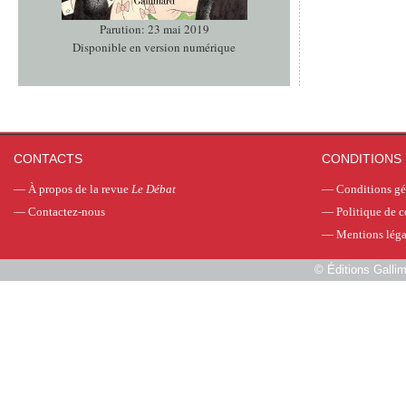
Parution: 23 mai 2019
Disponible en version numérique
CONTACTS
CONDITIONS 
—
À propos de la revue
Le Débat
—
Conditions gé
—
Contactez-nous
—
Politique de c
—
Mentions léga
©
Éditions Galli