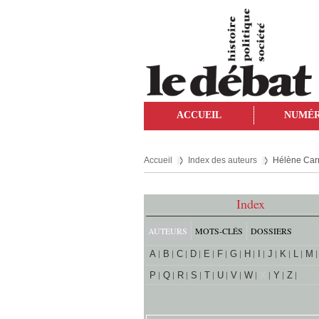
ACCUEIL
NUMÉ
Accueil
Index des auteurs
Hélène Car
Index
AUTEURS
MOTS-CLÉS
DOSSIERS
A
B
C
D
E
F
G
H
I
J
K
L
M
P
Q
R
S
T
U
V
W
X
Y
Z