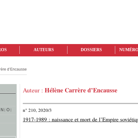
ROS
AUTEURS
DOSSIERS
NUMÉRO
rère d’Encausse
Hélène Carrère d’Encausse
Auteur :
n° 210, 2020/3
N
O
1917-1989 : naissance et mort de l’Empire soviéti