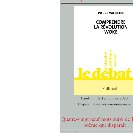
Parution : le 12 octobre 2023
Disponible en version numérique
Quatre-vingt neuf mots suivi de 
poème qui disparaît