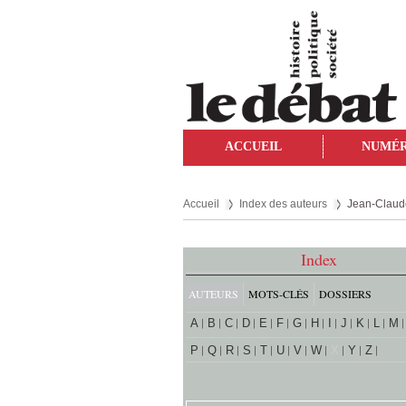
ACCUEIL
NUMÉ
Accueil
Index des auteurs
Jean-Claud
Index
AUTEURS
MOTS-CLÉS
DOSSIERS
A
B
C
D
E
F
G
H
I
J
K
L
M
P
Q
R
S
T
U
V
W
X
Y
Z