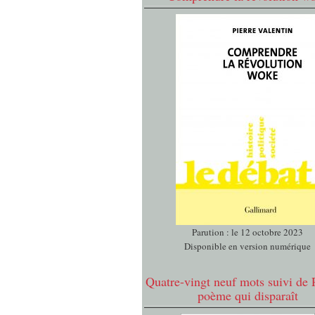
Parution : le 12 octobre 2023
Disponible en version numérique
Quatre-vingt neuf mots suivi de 
poème qui disparaît