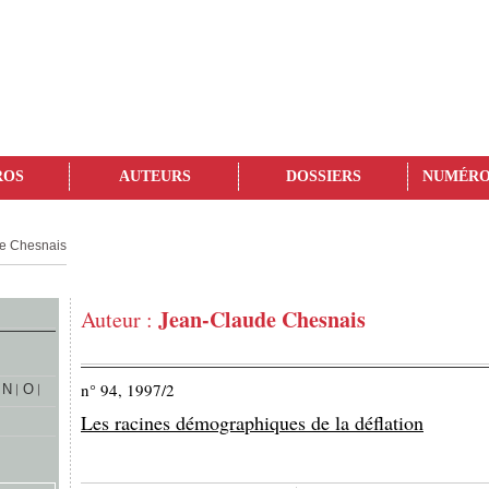
ROS
AUTEURS
DOSSIERS
NUMÉRO
e Chesnais
Jean-Claude Chesnais
Auteur :
n° 94, 1997/2
N
O
Les racines démographiques de la déflation