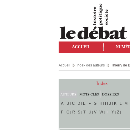
ACCUEIL
NUMÉ
Accueil
Index des auteurs
Thierry de 
Index
AUTEURS
MOTS-CLÉS
DOSSIERS
A
B
C
D
E
F
G
H
I
J
K
L
M
P
Q
R
S
T
U
V
W
X
Y
Z