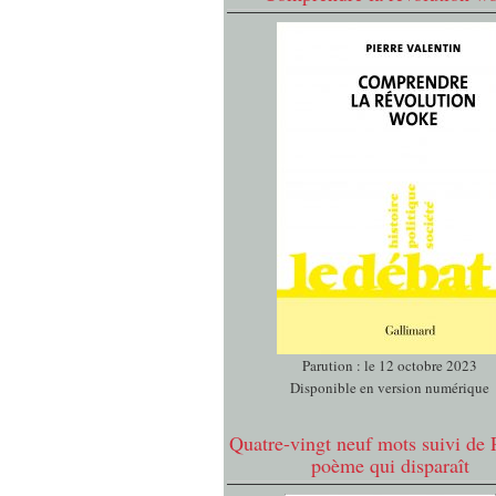
Parution : le 12 octobre 2023
Disponible en version numérique
Quatre-vingt neuf mots suivi de 
poème qui disparaît