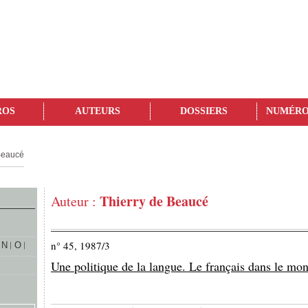
ROS
AUTEURS
DOSSIERS
NUMÉRO
Beaucé
Thierry de Beaucé
Auteur :
n° 45, 1987/3
N
O
Une politique de la langue. Le français dans le mo