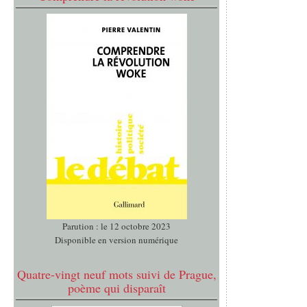
Parution : le 12 octobre 2023
Disponible en version numérique
Quatre-vingt neuf mots suivi de Prague,
poème qui disparaît