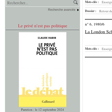
Mots-clés :
Enseign
Recherche avancée
Dossier :
Retour de
n° 6, 1980/6
Le privé n’est pas politique
La London Sch
Mots-clés :
Enseign
Parution : le 12 septembre 2024