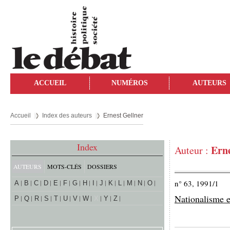
ACCUEIL
NUMÉROS
AUTEURS
Accueil
Index des auteurs
Ernest Gellner
Index
Erne
Auteur :
AUTEURS
MOTS-CLÉS
DOSSIERS
n° 63, 1991/1
A
B
C
D
E
F
G
H
I
J
K
L
M
N
O
Nationalisme e
P
Q
R
S
T
U
V
W
X
Y
Z