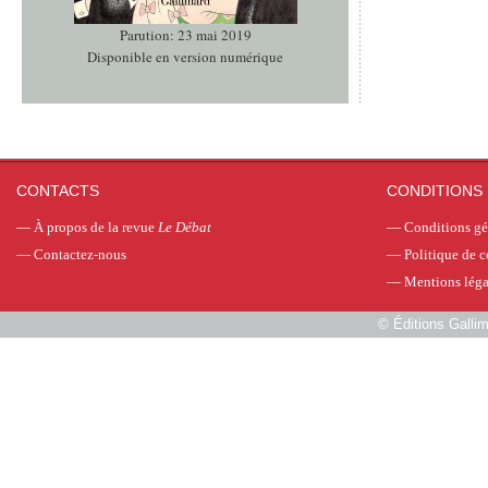
Parution: 23 mai 2019
Disponible en version numérique
CONTACTS
CONDITIONS 
—
À propos de la revue
Le Débat
—
Conditions gé
—
Contactez-nous
—
Politique de c
—
Mentions léga
©
Éditions Galli