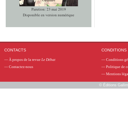
Parution: 23 mai 2019
Disponible en version numérique
CONTACTS
CONDITIONS 
—
À propos de la revue
Le Débat
—
Conditions gé
—
Contactez-nous
—
Politique de c
—
Mentions léga
©
Éditions Galli