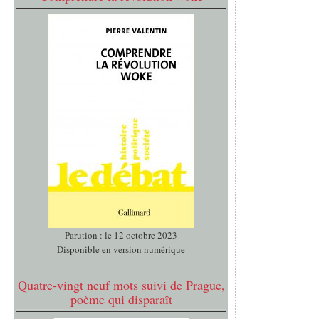
Parution : le 12 octobre 2023
Disponible en version numérique
Quatre-vingt neuf mots suivi de Prague,
poème qui disparaît