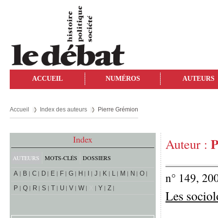
ACCUEIL
NUMÉROS
AUTEURS
Accueil
Index des auteurs
Pierre Grémion
Index
P
Auteur :
AUTEURS
MOTS-CLÉS
DOSSIERS
A
B
C
D
E
F
G
H
I
J
K
L
M
N
O
n° 149, 20
P
Q
R
S
T
U
V
W
X
Y
Z
Les sociol