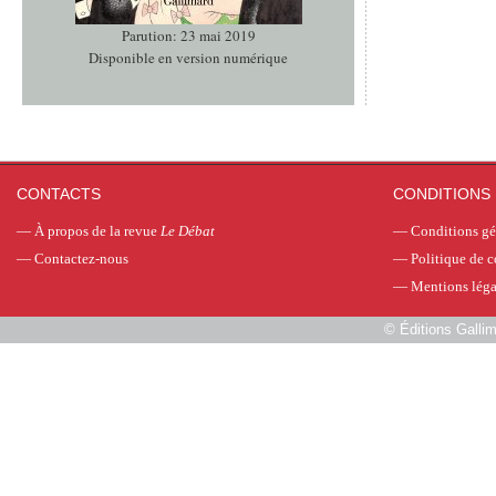
Parution: 23 mai 2019
Disponible en version numérique
CONTACTS
CONDITIONS 
—
À propos de la revue
Le Débat
—
Conditions gé
—
Contactez-nous
—
Politique de c
—
Mentions léga
©
Éditions Galli