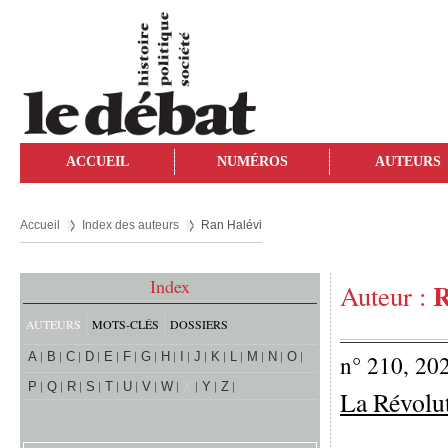
ACCUEIL
NUMÉROS
AUTEURS
Accueil
Index des auteurs
Ran Halévi
Index
R
Auteur :
AUTEURS
MOTS-CLÉS
DOSSIERS
A
B
C
D
E
F
G
H
I
J
K
L
M
N
O
n° 210, 20
P
Q
R
S
T
U
V
W
X
Y
Z
La Révolut