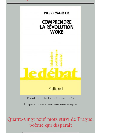
Parution : le 12 octobre 2023
Disponible en version numérique
Quatre-vingt neuf mots suivi de Prague,
poème qui disparaît