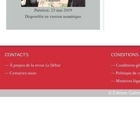
Parution: 23 mai 2019
Disponible en version numérique
CONTACTS
CONDITIONS 
—
À propos de la revue
Le Débat
—
Conditions gé
—
Contactez-nous
—
Politique de c
—
Mentions léga
©
Éditions Galli