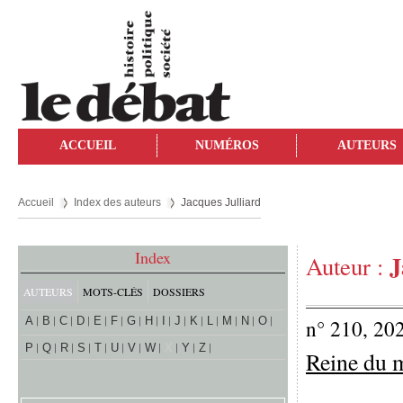
ACCUEIL
NUMÉROS
AUTEURS
Accueil
Index des auteurs
Jacques Julliard
Index
J
Auteur :
AUTEURS
MOTS-CLÉS
DOSSIERS
A
B
C
D
E
F
G
H
I
J
K
L
M
N
O
n° 210, 20
P
Q
R
S
T
U
V
W
X
Y
Z
Reine du m