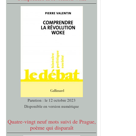
Parution : le 12 octobre 2023
Disponible en version numérique
Quatre-vingt neuf mots suivi de Prague,
poème qui disparaît