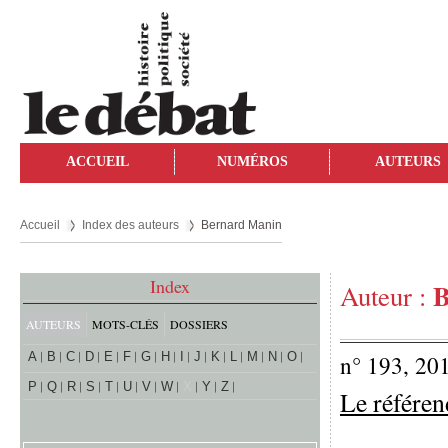
ACCUEIL
NUMÉROS
AUTEURS
Accueil
Index des auteurs
Bernard Manin
Index
B
Auteur :
AUTEURS
MOTS-CLÉS
DOSSIERS
A
B
C
D
E
F
G
H
I
J
K
L
M
N
O
n° 193, 20
P
Q
R
S
T
U
V
W
X
Y
Z
Le référe