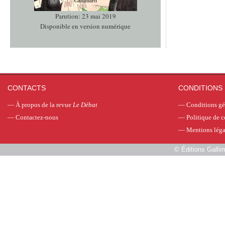
Parution: 23 mai 2019
Disponible en version numérique
CONTACTS
CONDITIONS 
—
À propos de la revue
Le Débat
—
Conditions gé
—
Contactez-nous
—
Politique de c
—
Mentions léga
©
Éditions Galli