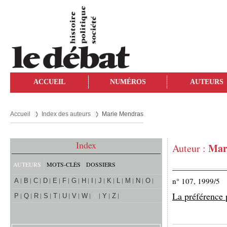
ACCUEIL
NUMÉROS
AUTEURS
Accueil
Index des auteurs
Marie Mendras
Index
Mar
Auteur :
AUTEURS
MOTS-CLÉS
DOSSIERS
n° 107, 1999/5
A
B
C
D
E
F
G
H
I
J
K
L
M
N
O
La préférence 
P
Q
R
S
T
U
V
W
X
Y
Z