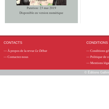
Parution: 23 mai 2019
Disponible en version numérique
CONTACTS
CONDITIONS 
—
À propos de la revue
Le Débat
—
Conditions gé
—
Contactez-nous
—
Politique de c
—
Mentions léga
©
Éditions Galli