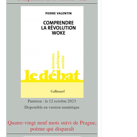
Parution : le 12 octobre 2023
Disponible en version numérique
Quatre-vingt neuf mots suivi de Prague,
poème qui disparaît