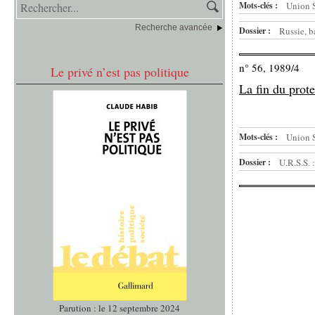
Mots-clés :
Union 
Recherche avancée
Dossier :
Russie, b
n° 56, 1989/4
Le privé n’est pas politique
La fin du prot
Mots-clés :
Union 
Dossier :
U.R.S.S. 
Parution : le 12 septembre 2024