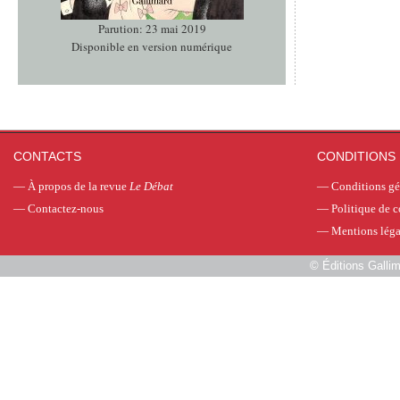
Parution: 23 mai 2019
Disponible en version numérique
CONTACTS
CONDITIONS 
—
À propos de la revue
Le Débat
—
Conditions gé
—
Contactez-nous
—
Politique de c
—
Mentions léga
©
Éditions Galli