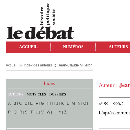
ACCUEIL
NUMÉROS
AUTEURS
Accueil
Index des auteurs
Jean-Claude Milleron
Index
Jea
Auteur :
AUTEURS
MOTS-CLÉS
DOSSIERS
n° 59, 1990/2
A
B
C
D
E
F
G
H
I
J
K
L
M
N
O
L'après-commu
P
Q
R
S
T
U
V
W
X
Y
Z