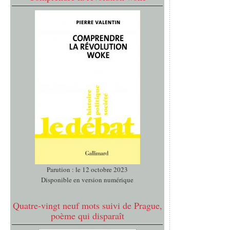
Parution : le 12 octobre 2023
Disponible en version numérique
Quatre-vingt neuf mots suivi de Prague,
poème qui disparaît