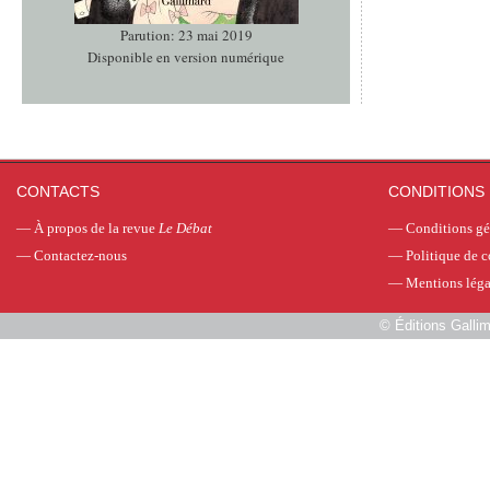
Parution: 23 mai 2019
Disponible en version numérique
CONTACTS
CONDITIONS 
—
À propos de la revue
Le Débat
—
Conditions gé
—
Contactez-nous
—
Politique de c
—
Mentions léga
©
Éditions Galli