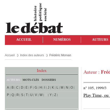
ACCUEIL
NUMÉROS
AUTEURS
Accueil
Index des auteurs
Frédéric Morvan
Index
Fré
Auteur :
AUTEURS
MOTS-CLÉS
DOSSIERS
n° 105, 1999/3
A
B
C
D
E
F
G
H
I
J
K
L
M
N
O
Play Time, ou 
P
Q
R
S
T
U
V
W
X
Y
Z