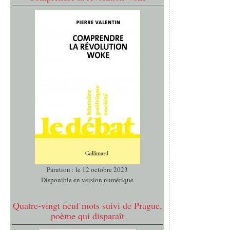
Parution : le 12 octobre 2023
Disponible en version numérique
Quatre-vingt neuf mots suivi de Prague,
poème qui disparaît